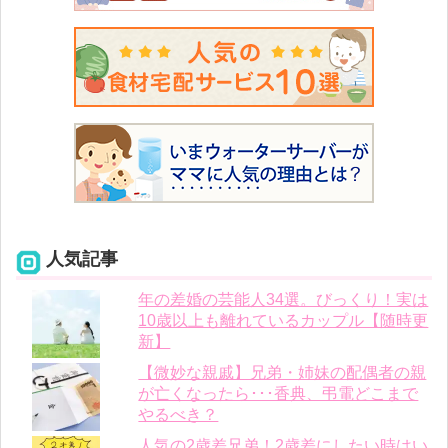
人気記事
年の差婚の芸能人34選。びっくり！実は
10歳以上も離れているカップル【随時更
新】
【微妙な親戚】兄弟・姉妹の配偶者の親
が亡くなったら･･･香典、弔電どこまで
やるべき？
人気の2歳差兄弟！2歳差にしたい時はい