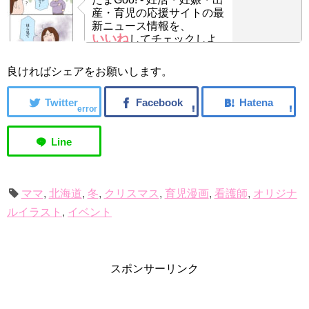
産・育児の応援サイトの最
新ニュース情報を、
いいね
してチェックしよ
う！
良ければシェアをお願いします。
error
ママ
,
北海道
,
冬
,
クリスマス
,
育児漫画
,
看護師
,
オリジナ
ルイラスト
,
イベント
スポンサーリンク