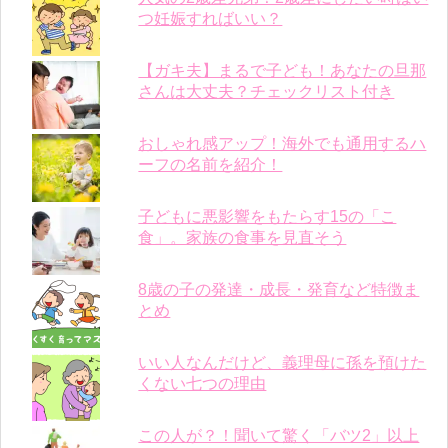
つ妊娠すればいい？
【ガキ夫】まるで子ども！あなたの旦那
さんは大丈夫？チェックリスト付き
おしゃれ感アップ！海外でも通用するハ
ーフの名前を紹介！
子どもに悪影響をもたらす15の「こ
食」。家族の食事を見直そう
8歳の子の発達・成長・発育など特徴ま
とめ
いい人なんだけど、義理母に孫を預けた
くない七つの理由
この人が？！聞いて驚く「バツ2」以上