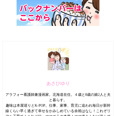
あさひゆり
アラフォー看護師兼漫画家。北海道在住。４歳と8歳の娘2人と夫
と暮らす。
趣味は本屋巡りとK-POP。仕事、家事、育児に追われ毎日が新幹
線くらい早く過ぎて幸せをかみしめている余裕はなし！これぞリ