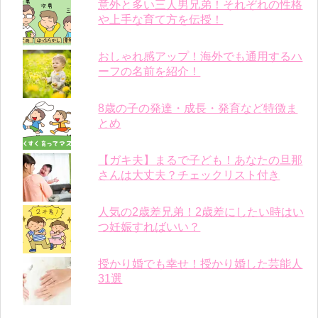
意外と多い三人男兄弟！それぞれの性格
や上手な育て方を伝授！
おしゃれ感アップ！海外でも通用するハ
ーフの名前を紹介！
8歳の子の発達・成長・発育など特徴ま
とめ
【ガキ夫】まるで子ども！あなたの旦那
さんは大丈夫？チェックリスト付き
人気の2歳差兄弟！2歳差にしたい時はい
つ妊娠すればいい？
授かり婚でも幸せ！授かり婚した芸能人
31選