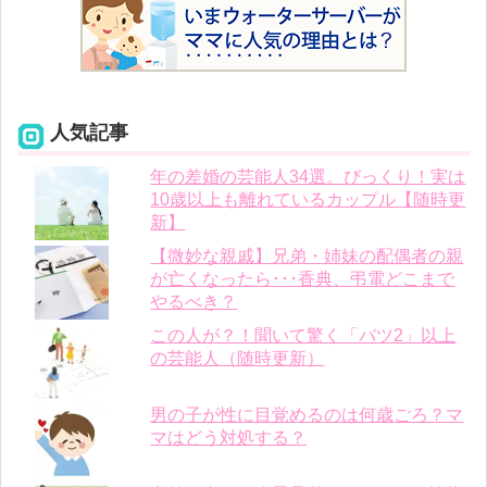
人気記事
年の差婚の芸能人34選。びっくり！実は
10歳以上も離れているカップル【随時更
新】
【微妙な親戚】兄弟・姉妹の配偶者の親
が亡くなったら･･･香典、弔電どこまで
やるべき？
この人が？！聞いて驚く「バツ2」以上
の芸能人（随時更新）
男の子が性に目覚めるのは何歳ごろ？マ
マはどう対処する？